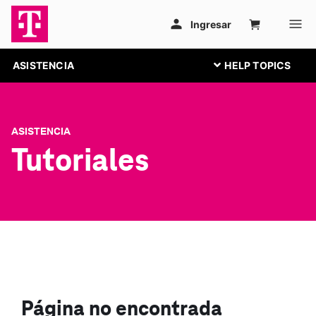
ASISTENCIA
ASISTENCIA
Tutoriales