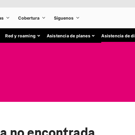
Red y roaming
Asistencia de planes
Asistencia de d