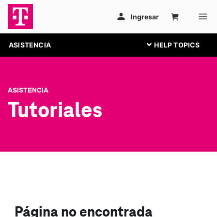
ASISTENCIA
ASISTENCIA
Tutoriales