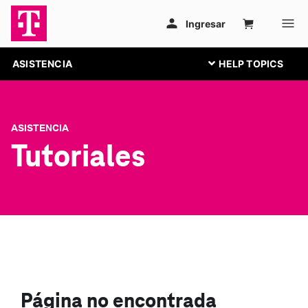
ASISTENCIA
ASISTENCIA
Tutoriales