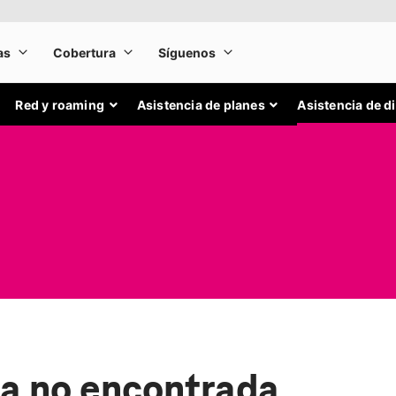
Red y roaming
Asistencia de planes
Asistencia de d