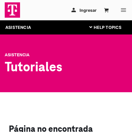
ASISTENCIA
ASISTENCIA
Tutoriales