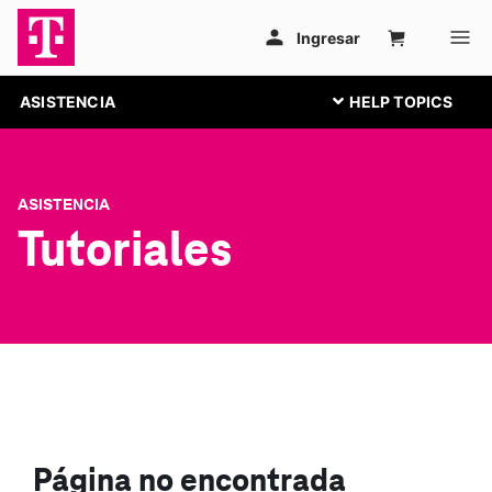
ASISTENCIA
ASISTENCIA
Tutoriales