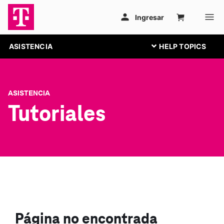
ASISTENCIA
ASISTENCIA
Tutoriales