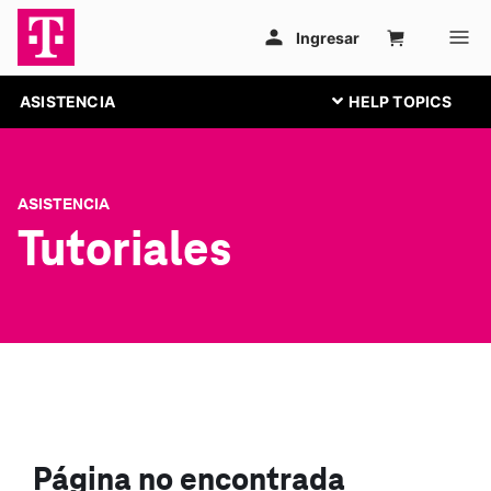
ASISTENCIA
ASISTENCIA
Tutoriales