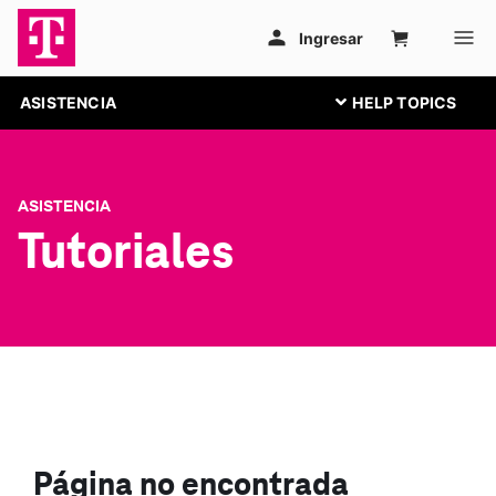
ASISTENCIA
ASISTENCIA
Tutoriales