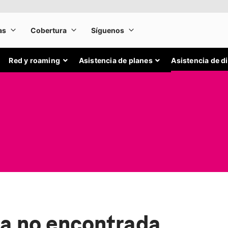
Red y roaming
Asistencia de planes
Asistencia de d