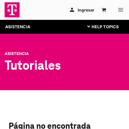
ASISTENCIA
ASISTENCIA
Tutoriales