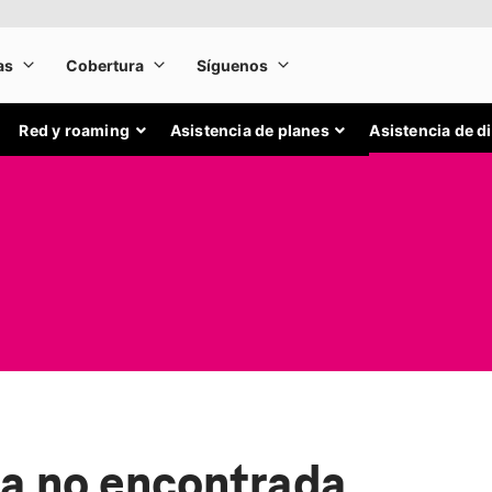
Red y roaming
Asistencia de planes
Asistencia de d