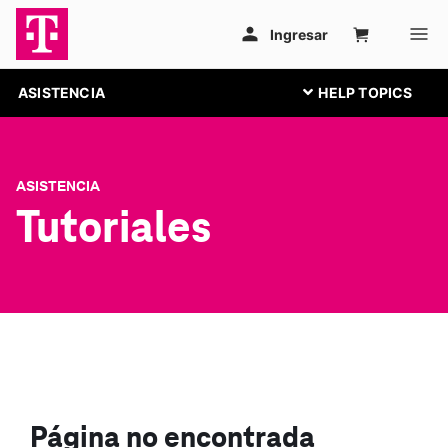
ASISTENCIA
ASISTENCIA
Tutoriales