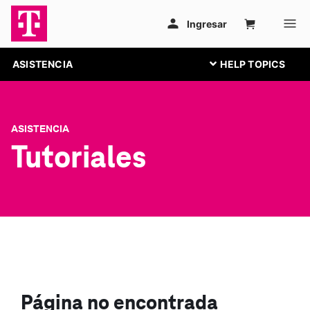
ASISTENCIA
ASISTENCIA
Tutoriales