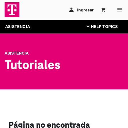
ASISTENCIA
ASISTENCIA
Tutoriales