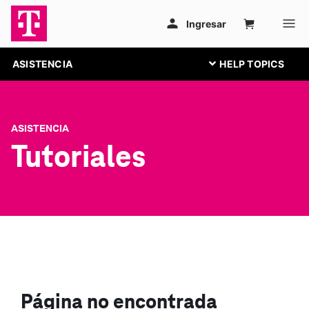
ASISTENCIA
ASISTENCIA
Tutoriales