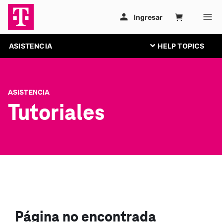
ASISTENCIA
ASISTENCIA
Tutoriales