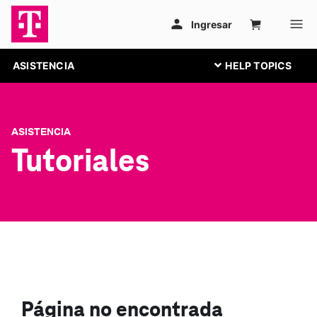
ASISTENCIA
ASISTENCIA
Tutoriales