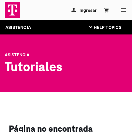
ASISTENCIA
ASISTENCIA
Tutoriales