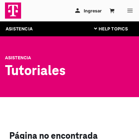
ASISTENCIA
ASISTENCIA
Tutoriales