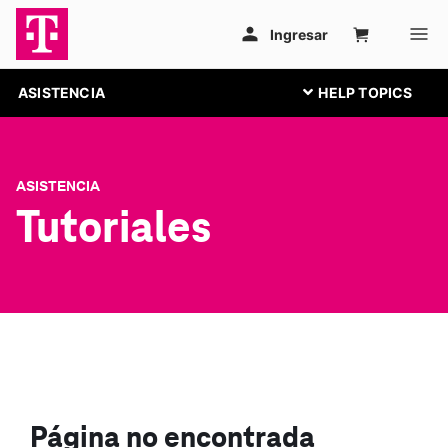
ASISTENCIA
ASISTENCIA
Tutoriales