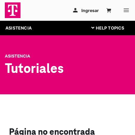
ASISTENCIA
ASISTENCIA
Tutoriales