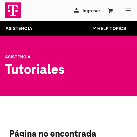
ASISTENCIA
ASISTENCIA
Tutoriales