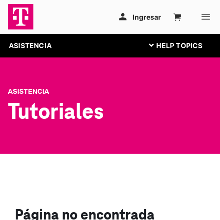
ASISTENCIA
ASISTENCIA
Tutoriales