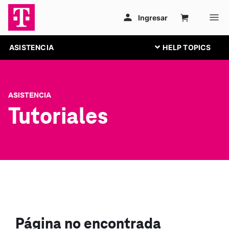
ASISTENCIA
ASISTENCIA
Tutoriales