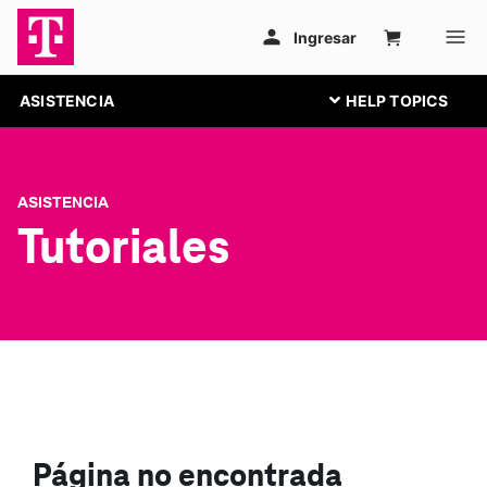
ASISTENCIA
ASISTENCIA
Tutoriales