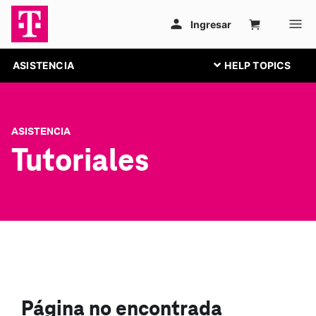
ASISTENCIA
ASISTENCIA
Tutoriales