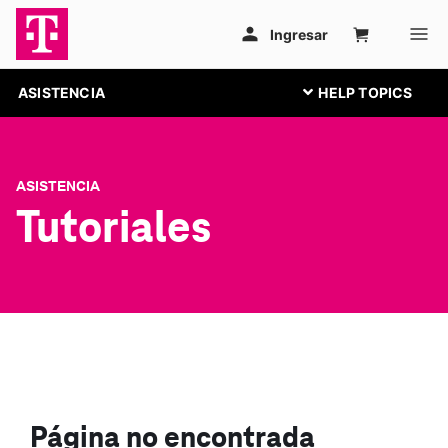
ASISTENCIA
ASISTENCIA
Tutoriales