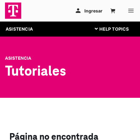
ASISTENCIA
ASISTENCIA
Tutoriales