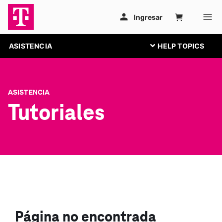
ASISTENCIA
ASISTENCIA
Tutoriales