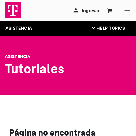
ASISTENCIA
ASISTENCIA
Tutoriales