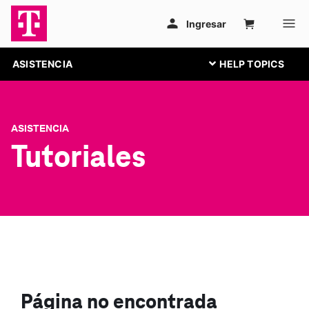
ASISTENCIA
ASISTENCIA
Tutoriales