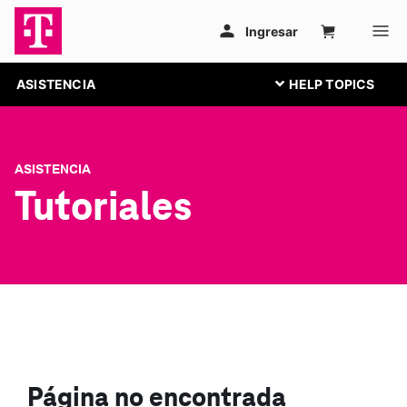
ASISTENCIA
ASISTENCIA
Tutoriales