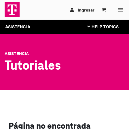
ASISTENCIA
ASISTENCIA
Tutoriales