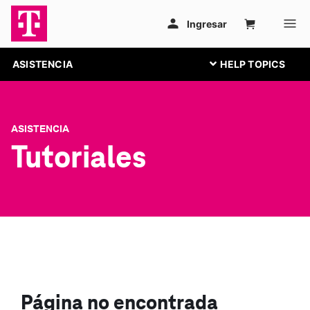
ASISTENCIA
ASISTENCIA
Tutoriales