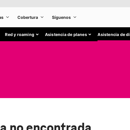
Red y roaming
Asistencia de planes
Asistencia de d