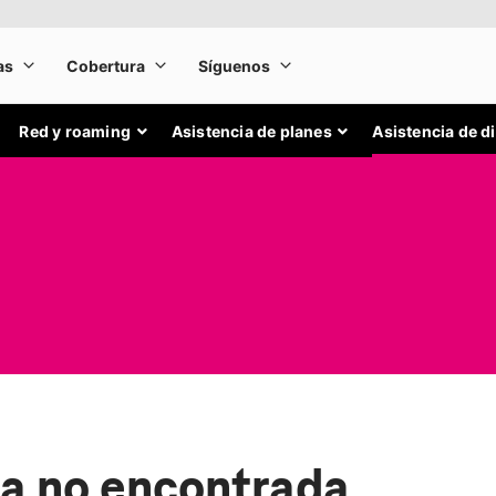
Red y roaming
Asistencia de planes
Asistencia de d