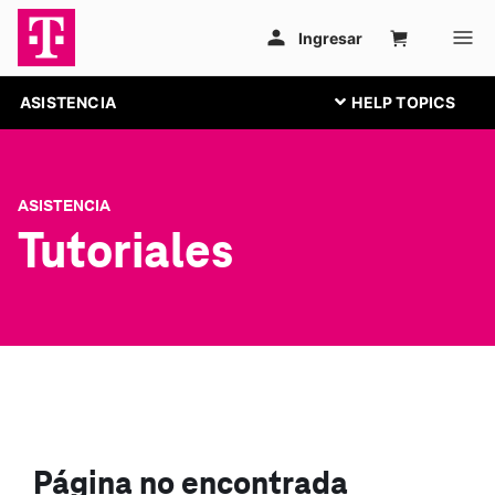
ASISTENCIA
ASISTENCIA
Tutoriales