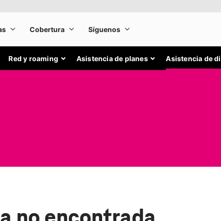
Red y roaming
Asistencia de planes
Asistencia de d