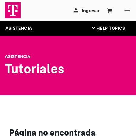
ASISTENCIA
ASISTENCIA
Tutoriales