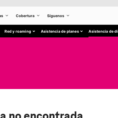
Red y roaming
Asistencia de planes
Asistencia de d