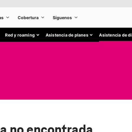
Red y roaming
Asistencia de planes
Asistencia de d