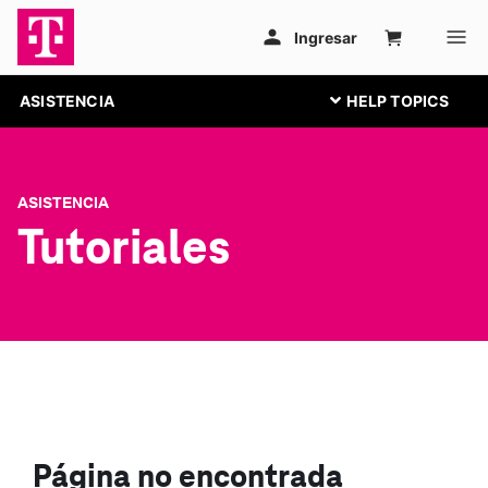
ASISTENCIA
ASISTENCIA
Tutoriales