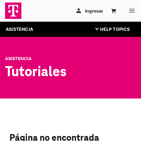
ASISTENCIA
ASISTENCIA
Tutoriales