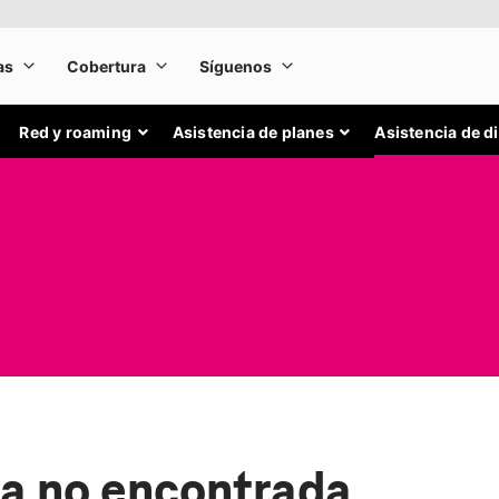
Red y roaming
Asistencia de planes
Asistencia de d