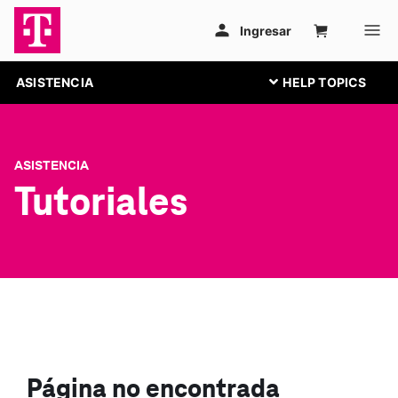
ASISTENCIA
ASISTENCIA
Tutoriales