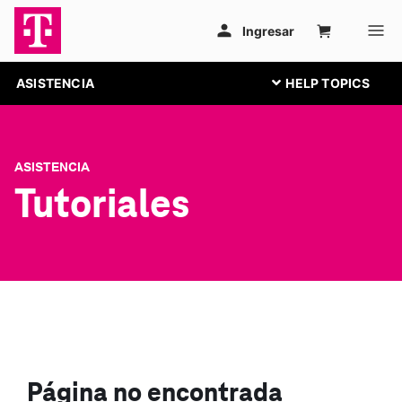
ASISTENCIA
ASISTENCIA
Tutoriales