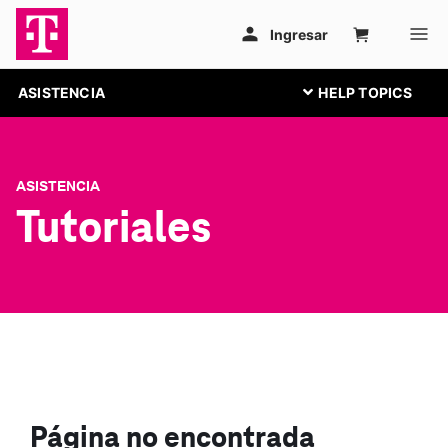
ASISTENCIA
ASISTENCIA
Tutoriales