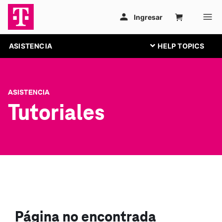
ASISTENCIA
ASISTENCIA
Tutoriales